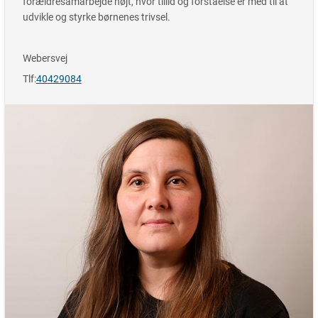
forældresamarbejde højt, hvor tillid og forståelse er med til at
udvikle og styrke børnenes trivsel.
Webersvej
Tlf:
40429084