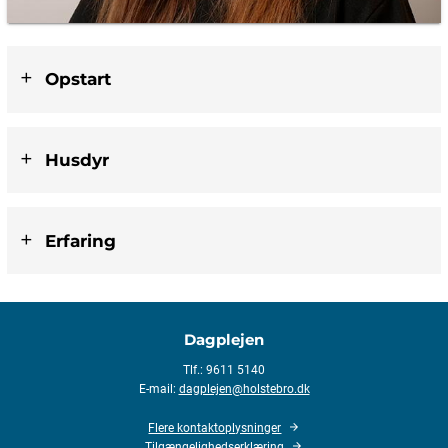
Opstart
Husdyr
Erfaring
Dagplejen
Tlf.: 9611 5140
E-mail:
dagplejen@holstebro.dk
Flere kontaktoplysninger
Tilgængelighedserklæring