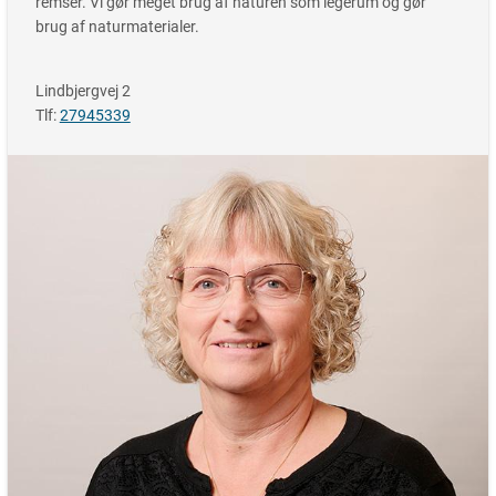
remser. Vi gør meget brug af naturen som legerum og gør
brug af naturmaterialer.
Lindbjergvej 2
Tlf:
27945339