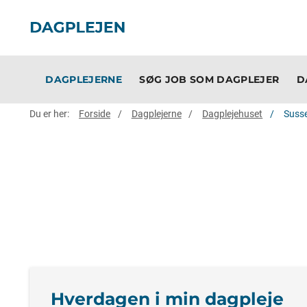
DAGPLEJERNE
SØG JOB SOM DAGPLEJER
D
Du er her:
Forside
Dagplejerne
Dagplejehuset
Suss
Hverdagen i min dagpleje